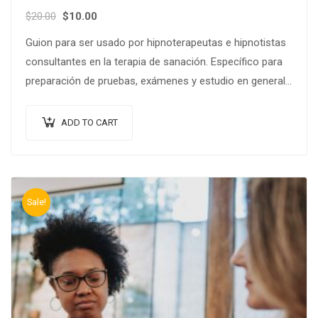
Original
Current
$
20.00
$
10.00
price
price
Guion para ser usado por hipnoterapeutas e hipnotistas
was:
is:
consultantes en la terapia de sanación. Específico para
$20.00.
$10.00.
preparación de pruebas, exámenes y estudio en general.
Puede ser modificada fácilmente para…
ADD TO CART
Sale!