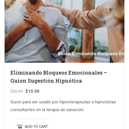
Eliminando Bloqueos Emocionales –
Guion Sugestión Hipnótica
Original
Current
$
20.00
$
10.00
price
price
Guion para ser usado por hipnoterapeutas e hipnotistas
was:
is:
consultantes en la terapia de sanación.
$20.00.
$10.00.
ADD TO CART