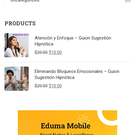
Uncategorized
(0)
PRODUCTS
Atención y Enfoque – Guion Sugestión
Hipnótica
Original
Current
$
20.00
$
10.00
price
price
was:
is:
$20.00.
$10.00.
Eliminando Bloqueos Emocionales – Guion
Sugestión Hipnótica
Original
Current
$
20.00
$
10.00
price
price
was:
is:
$20.00.
$10.00.