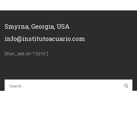
Smyrna, Georgia, USA
info@institutoacuario.com
[thim_ekit id=”15316″]
Copyright @ Instituto Acuario by Sublimaging
[thim_ekit id=”15320″]