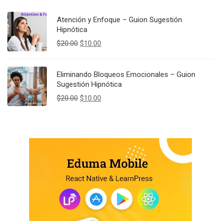
Atención y Enfoque – Guion Sugestión
Hipnótica
Original
Current
$
20.00
$
10.00
price
price
was:
is:
$20.00.
$10.00.
Eliminando Bloqueos Emocionales – Guion
Sugestión Hipnótica
Original
Current
$
20.00
$
10.00
price
price
was:
is:
$20.00.
$10.00.