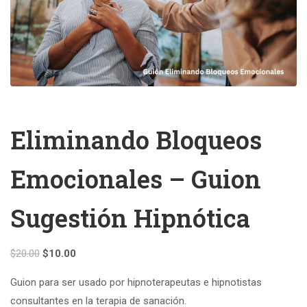
Eliminando Bloqueos
Emocionales – Guion
Sugestión Hipnótica
Original
Current
$
20.00
$
10.00
price
price
Guion para ser usado por hipnoterapeutas e hipnotistas
was:
is:
consultantes en la terapia de sanación.