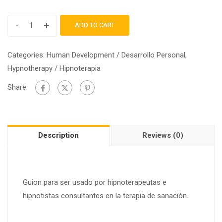
$20.00.
$10.00.
-
+
ADD TO CART
Eliminando
Bloqueos
Categories:
Human Development / Desarrollo Personal
,
Emocionales
Hypnotherapy / Hipnoterapia
-
Guion
Share:
Sugestión
Hipnótica
quantity
Description
Reviews (0)
Guion para ser usado por hipnoterapeutas e
hipnotistas consultantes en la terapia de sanación.